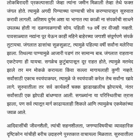
लोकबिरादरी प्रकल्पासाठी जेव्हा त्यांना जमीन मिळाली तेव्हा तेथे फक्त
जंगल होते. त्यामुळे अगदी पिण्याच्या पाण्याची सोय करण्यापासून सुरुवात
करावी लागली. अतिशय दुर्गम अशा या भागात त्या काळी ना संपर्काची साधने
उपलब्ध होती ना दळणवळणाची सोय. पहिली १७ वर्षे तर वीजही नव्हती.
पावसाळ्यात नद्यांना पूर येऊन काही महिने बाहेरच्या जगाशी संपूर्णपणे संपर्क
तुटायचा. जंगलात डासांचा सुळसुळाट, त्यामुळे पहिल्या वर्षी सर्वांना मलेरिया
झाला. तिथल्या पाण्यामुळे आजारी पडणं तर सामान्य बाब. जंगलात राहताना
एकटेपणा ही यायचा. सगळेच कुटुंबापासून दूर राहत होते, त्यामुळे मतभेद
झाले तर मन मोकळे करायला किंवा सल्ला मागायलाही कुणी नव्हते.
सर्वांसाठी एकाच स्वयंपाकघर, त्यामुळे जे स्वयंपाकी करेल तेच सर्वांना खावे
लागे. सुरुवातीला तर सर्व कार्यकर्ते चक्क झाडाखालीच झोपायचे, नंतर
सर्वांसाठी एक झोपडी बांधण्यात आली. सगळ्यांना या परिस्थितीचा त्रास
झाला, पण सर्व त्यातून मार्ग काढायलाही शिकले आणि त्यामुळेच एकमेकांच्या
जवळ आले.
आदिवासींची जीवनशैली, त्यांची सहनशीलता, जगण्याविषयीचा व्यावहारिक
दृष्टिकोन यांचीही बरीच उदाहरणे पुस्तकात वाचायला मिळतात. सुरुवातीला