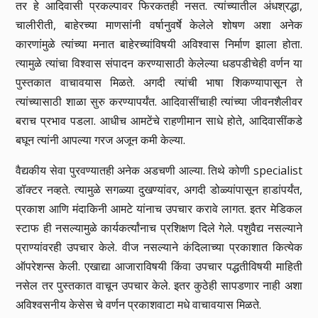
तर हे आदिवासी प्रकल्पावर फिरकतही नसत. त्यांच्यातील अंधश्रद्धा,
चालीरीती, बाहेरच्या माणसांनी वर्षानुवर्षे केलेले शोषण अशा अनेक
कारणांमुळे त्यांच्या मनात बाहेरच्यांविषयी अविश्वास निर्माण झाला होता.
त्यामुळे त्यांचा विश्वास संपादन करण्यासाठी केलेल्या धडपडीचेही वर्णन या
पुस्तकात वाचावयास मिळते. अगदी त्यांची भाषा शिकण्यापासून ते
त्यांच्यासाठी शाळा सुरु करण्यापर्यंत. आदिवासींचाही त्यांच्या जीवनशैलीवर
बराच प्रभाव पडला. आधीच आमटेंचे राहणीमान साधे होते, आदिवासींकडे
बघून त्यांनी आपल्या गरज अजून कमी केल्या.
वैद्यकीय सेवा पुरवण्यातही अनेक अडचणी आल्या. तिथे कोणी specialist
डॉक्टर नव्हते. त्यामुळे सगळ्या दुखण्यांवर, अगदी डोळ्यांपासून हाडांपर्यंत,
प्रकाश आणि मंदाकिनी आमटे यांनाच उपचार करावे लागत. इतर मेडिकल
स्टाफ ही नसल्यामुळे कार्यकर्त्यांनाच प्रशिक्षण दिले गेले. पशुवैद्य नसल्याने
प्राण्यांवरही उपचार केले. वीज नसल्याने कंदिलाच्या प्रकाशात कित्येक
ऑपरेशन्स केली. एखाद्या आजाराविषयी किंवा उपचार पद्धतीविषयी माहिती
नसेल तर पुस्तकात वाचून उपचार केले. इतर कुठेही सापडणार नाही अशा
अविश्वसनीय केसेस चे वर्णन प्रकाशवाटा मधे वाचावयास मिळते.