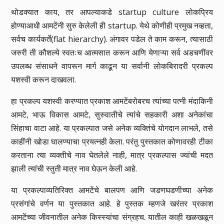
थोडक्यात काय, तर आपल्याकडे startup culture लोकप्रिय
होण्याआधी आमटेंनी सुरु केलेली ही startup. येथे कोणीही प्रमुख नव्हता,
सर्वच कार्यकर्ते(flat hierarchy). अंगावर पडेल ते काम करून, त्यासाठी
जरुरी ती कौशल्ये स्वतःच आत्मसात करून आणि येणाऱ्या सर्व अडचणींवर
उपलब्ध संसाधने वापरून मार्ग काढून या सर्वानी लोकबिरादरी प्रकल्प
यशस्वी करून दाखवला.
हा प्रकल्प यशस्वी करण्यात प्रकाश आमटेंबरोबरच त्यांच्या पत्नी मंदाकिनी
आमटे, भाऊ विकास आमटे, सुरुवातीचे त्यांचे सहकारी अशा अनेकांचा
सिंहाचा वाटा आहे. या प्रकल्पात जसे अनेक व्यक्तिंचे योगदान लाभले, तसे
काहींनी खोडा घालण्याचा प्रयत्नही केला. परंतु पुस्तकात कोणावरही टीका
करताना त्या व्यक्तीचे नाव घेतलेले नाही, मात्र प्रकल्पास ज्यांची मदत
झाली त्यांची स्तुती मात्र नाव घेऊन केली आहे.
या प्रकल्पाव्यतिरिक्त आमटेंचे बालपण आणि जडणघडणीच्या अनेक
प्रसंगांचे वर्णन या पुस्तकात आहे. हे पुस्तक म्हणजे खरंतर प्रकाश
आमटेंच्या जीवनातील अनेक किस्स्यांचा संग्रहच. यातील काही खळखळून